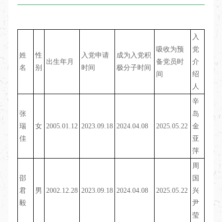
入
吸收为预
党
姓
性
入党申请
成为入党积
出生年月
备党员时
介
名
别
时间
极分子时间
间
绍
人
辛
张
岛
瑞
女
2005.01.12
2023.09.18
2024.04.08
2025.05.22
金
佳
亚
萍
周
邵
国
君
男
2002.12.28
2023.09.18
2024.04.08
2025.05.22
兴
毅
尹
莹