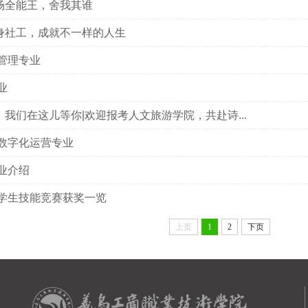
场全能王，舍我其谁
身社工，成就不一样的人生
管理专业
业
我们在这儿等你|欢迎报考人文旅游学院，共赴诗...
数字化运营专业
业介绍
院学生技能竞赛获奖一览
上页
1
2
下页